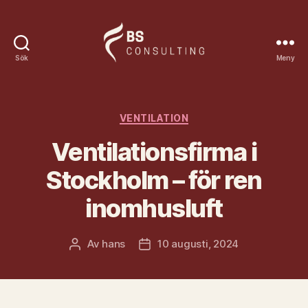
Sök
Meny
Bsconsulting.se
Kategorier
VENTILATION
Ventilationsfirma i
Stockholm – för ren
inomhusluft
Av
hans
10 augusti, 2024
Inläggsförfattare
Inläggsdatum