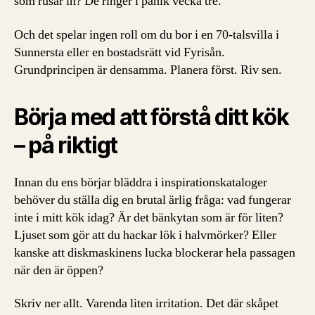
som rusar in? De ringer i panik vecka tre.
Och det spelar ingen roll om du bor i en 70-talsvilla i
Sunnersta eller en bostadsrätt vid Fyrisån.
Grundprincipen är densamma. Planera först. Riv sen.
Börja med att förstå ditt kök
– på riktigt
Innan du ens börjar bläddra i inspirationskataloger
behöver du ställa dig en brutal ärlig fråga: vad fungerar
inte i mitt kök idag? Är det bänkytan som är för liten?
Ljuset som gör att du hackar lök i halvmörker? Eller
kanske att diskmaskinens lucka blockerar hela passagen
när den är öppen?
Skriv ner allt. Varenda liten irritation. Det där skåpet