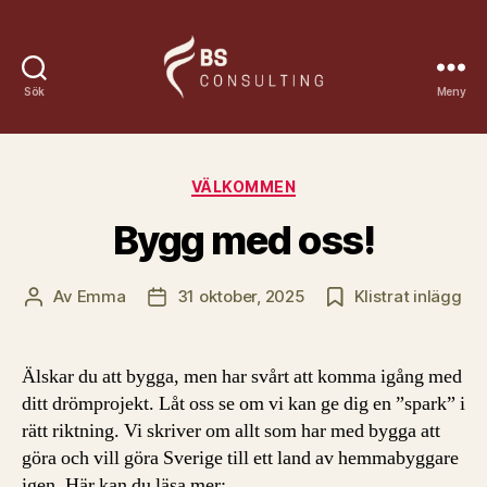
Sök
Meny
Bsconsulting
Kategorier
VÄLKOMMEN
Bygg med oss!
Av
Emma
31 oktober, 2025
Klistrat inlägg
Inläggsförfattare
Inläggsdatum
Älskar du att bygga, men har svårt att komma igång med
ditt drömprojekt. Låt oss se om vi kan ge dig en ”spark” i
rätt riktning. Vi skriver om allt som har med bygga att
göra och vill göra Sverige till ett land av hemmabyggare
igen. Här kan du läsa mer: