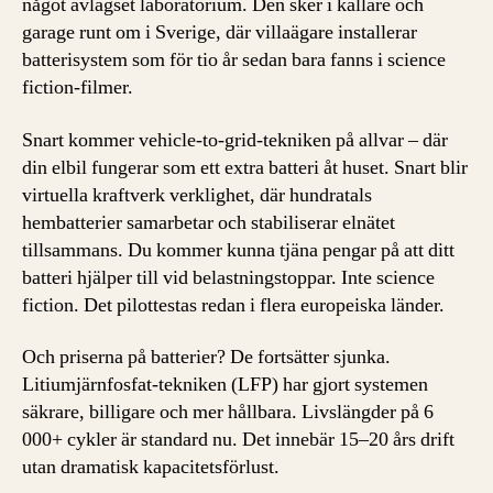
något avlägset laboratorium. Den sker i källare och
garage runt om i Sverige, där villaägare installerar
batterisystem som för tio år sedan bara fanns i science
fiction-filmer.
Snart kommer vehicle-to-grid-tekniken på allvar – där
din elbil fungerar som ett extra batteri åt huset. Snart blir
virtuella kraftverk verklighet, där hundratals
hembatterier samarbetar och stabiliserar elnätet
tillsammans. Du kommer kunna tjäna pengar på att ditt
batteri hjälper till vid belastningstoppar. Inte science
fiction. Det pilottestas redan i flera europeiska länder.
Och priserna på batterier? De fortsätter sjunka.
Litiumjärnfosfat-tekniken (LFP) har gjort systemen
säkrare, billigare och mer hållbara. Livslängder på 6
000+ cykler är standard nu. Det innebär 15–20 års drift
utan dramatisk kapacitetsförlust.