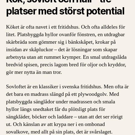
platser med störst potential
Köket är ofta navet i ett fritidshus. Och ofta alldeles för
litet. Platsbyggda hyllor ovanför fönstren, en utdragbar
skärbräda som gömmer sig i bänkskåpet, krokar på
insidan av skåpluckor – det är lösningar som skapar
arbetsyta utan att rummet krymper. En smal utdragslåda
bredvid spisen, precis lagom bred för oljor och kryddor,
gör mer nytta än man tror.
Sovloftet är en klassiker i svenska fritidshus. Men ofta är
det bara en madrass slängd på ett plywoodgolv. Med
platsbyggda sänglådor under madrassen och smala
hyllor längs snedtaket får du plötsligt plats för
sängkläder, böcker och laddare – utan att det ser rörigt
ut. Och känslan av att krypa ner i en ombonad
sovalkove, med allt på sin plats, det är svårslaget.