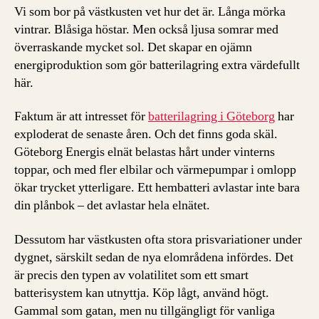
Vi som bor på västkusten vet hur det är. Långa mörka
vintrar. Blåsiga höstar. Men också ljusa somrar med
överraskande mycket sol. Det skapar en ojämn
energiproduktion som gör batterilagring extra värdefullt
här.
Faktum är att intresset för
batterilagring i Göteborg
har
exploderat de senaste åren. Och det finns goda skäl.
Göteborg Energis elnät belastas hårt under vinterns
toppar, och med fler elbilar och värmepumpar i omlopp
ökar trycket ytterligare. Ett hembatteri avlastar inte bara
din plånbok – det avlastar hela elnätet.
Dessutom har västkusten ofta stora prisvariationer under
dygnet, särskilt sedan de nya elområdena infördes. Det
är precis den typen av volatilitet som ett smart
batterisystem kan utnyttja. Köp lågt, använd högt.
Gammal som gatan, men nu tillgängligt för vanliga