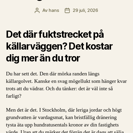
Av
hans
29 juli, 2026
Inläggsförfattare
Inläggsdatum
Det där fuktstrecket på
källarväggen? Det kostar
dig mer än du tror
Du har sett det. Den där mörka randen längs
källargolvet. Kanske en svag mögellukt som hänger kvar
trots att du vädrar. Och du tänker: det är väl inte så
farligt?
Men det är det. I Stockholm, där leriga jordar och högt
grundvatten är vardagsmat, kan bristfällig dränering
tysta äta upp hundratusentals kronor av din fastighets
värde. Utan att du märker det förrän det är dags att sälja.