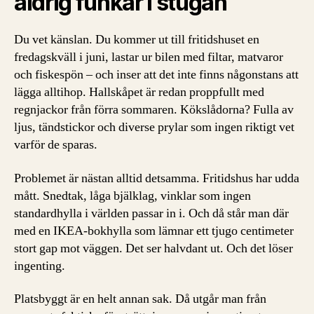
aldrig funkar i stugan
Du vet känslan. Du kommer ut till fritidshuset en
fredagskväll i juni, lastar ur bilen med filtar, matvaror
och fiskespön – och inser att det inte finns någonstans att
lägga alltihop. Hallskåpet är redan proppfullt med
regnjackor från förra sommaren. Kökslådorna? Fulla av
ljus, tändstickor och diverse prylar som ingen riktigt vet
varför de sparas.
Problemet är nästan alltid detsamma. Fritidshus har udda
mått. Snedtak, låga bjälklag, vinklar som ingen
standardhylla i världen passar in i. Och då står man där
med en IKEA-bokhylla som lämnar ett tjugo centimeter
stort gap mot väggen. Det ser halvdant ut. Och det löser
ingenting.
Platsbyggt är en helt annan sak. Då utgår man från