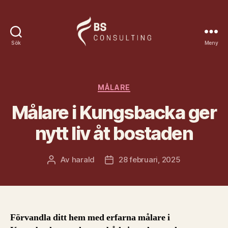
Sök
Meny
Bsconsulting.se
Kategorier
MÅLARE
Målare i Kungsbacka ger
nytt liv åt bostaden
Av
harald
28 februari, 2025
Inläggsförfattare
Inläggsdatum
Förvandla ditt hem med erfarna målare i