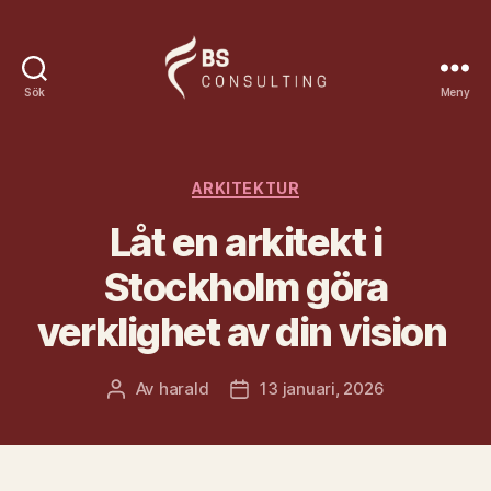
Sök
Meny
Bsconsulting.se
Kategorier
ARKITEKTUR
Låt en arkitekt i
Stockholm göra
verklighet av din vision
Av
harald
13 januari, 2026
Inläggsförfattare
Inläggsdatum